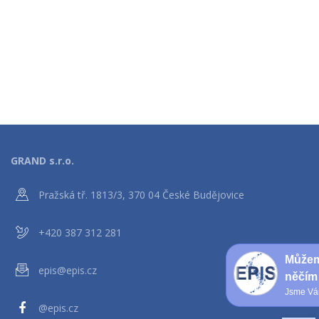
GRAND s.r.o.
Pražská tř. 1813/3, 370 04 České Budějovice
+420 387 312 281
Můžem
epis@epis.cz
něčím
Jsme Vám
@epis.cz