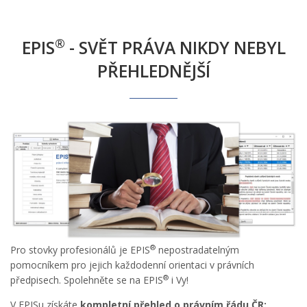
®
EPIS
- SVĚT PRÁVA NIKDY NEBYL
PŘEHLEDNĚJŠÍ
®
Pro stovky profesionálů je EPIS
nepostradatelným
pomocníkem pro jejich každodenní orientaci v právních
®
předpisech. Spolehněte se na EPIS
i Vy!
V EPISu získáte
kompletní přehled o právním řádu ČR: