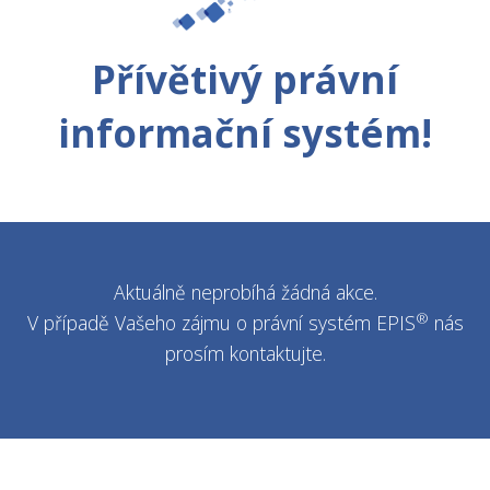
Přívětivý právní
informační systém!
Aktuálně neprobíhá žádná akce.
®
V případě Vašeho zájmu o právní systém EPIS
nás
prosím kontaktujte.